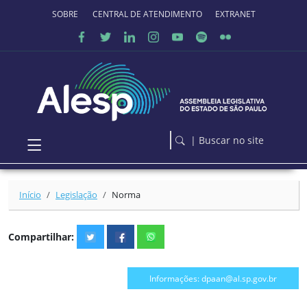
Ir para o conteúdo principal
SOBRE O PORTAL
CENTRAL DE ATENDIMENTO
EXTRANET
| Buscar no site
Início
Legislação
Norma
Compartilhar:
Informações: dpaan@al.sp.gov.br