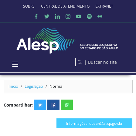
Ir para o conteúdo principal
SOBRE O PORTAL
CENTRAL DE ATENDIMENTO
EXTRANET
| Buscar no site
Início
Legislação
Norma
Compartilhar:
Informações: dpaan@al.sp.gov.br