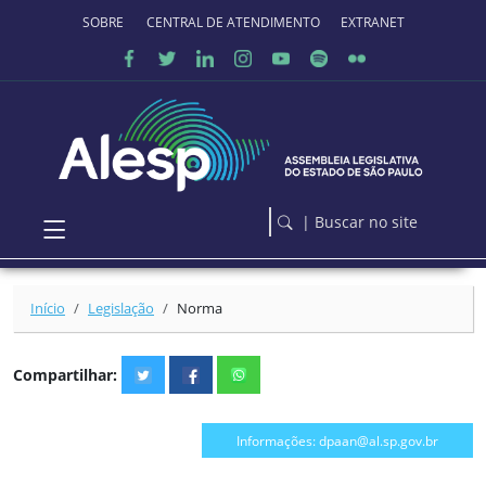
Ir para o conteúdo principal
SOBRE O PORTAL
CENTRAL DE ATENDIMENTO
EXTRANET
| Buscar no site
Início
Legislação
Norma
Compartilhar:
Informações: dpaan@al.sp.gov.br