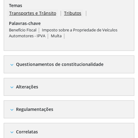
Temas
|
|
Transportes e Trânsito
Tributos
Palavras-chave
|
Benefício Fiscal
Imposto sobre a Propriedade de Veículos
|
|
Automotores - IPVA
Multa
Questionamentos de constitucionalidade
expand_more
Alterações
expand_more
Regulamentações
expand_more
Correlatas
expand_more