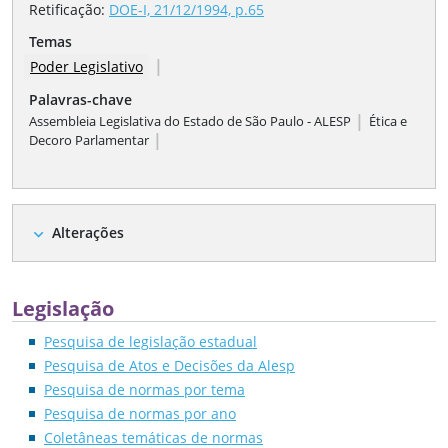
Retificação
:
DOE-I, 21/12/1994, p.65
Temas
|
Poder Legislativo
Palavras-chave
|
Assembleia Legislativa do Estado de São Paulo - ALESP
Ética e
|
Decoro Parlamentar
Alterações
expand_more
Legislação
Pesquisa de legislação estadual
Pesquisa de Atos e Decisões da Alesp
Pesquisa de normas por tema
Pesquisa de normas por ano
Coletâneas temáticas de normas