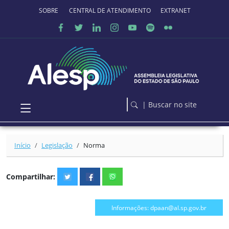
Ir para o conteúdo principal
SOBRE O PORTAL
CENTRAL DE ATENDIMENTO
EXTRANET
| Buscar no site
Início
Legislação
Norma
Compartilhar:
Informações: dpaan@al.sp.gov.br