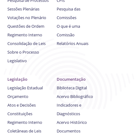
Pesquisa de Processos
CPIs
Sessões Plenárias
Pesquisa das
Votações no Plenário
Comissões
Questões de Ordem
O que é uma
Regimento Interno
Comissão
Consolidação de Leis
Relatórios Anuais
Sobre o Processo
Legislativo
Legislação
Documentação
Legislação Estadual
Biblioteca Digital
Orçamento
Acervo Bibliográfico
Atos e Decisões
Indicadores e
Constituições
Diagnósticos
Regimento Interno
Acervo Histórico
Coletâneas de Leis
Documentos