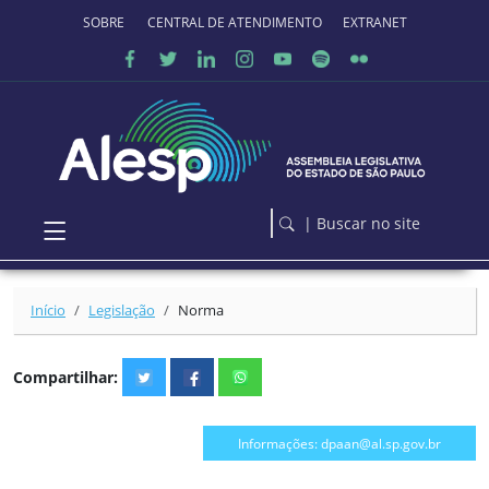
Ir para o conteúdo principal
SOBRE O PORTAL
CENTRAL DE ATENDIMENTO
EXTRANET
| Buscar no site
Início
Legislação
Norma
Compartilhar:
Informações: dpaan@al.sp.gov.br