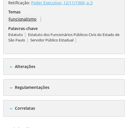
Retificação
:
Poder Executivo, 12/11/1968, p.3
Temas
|
Funcionalismo
Palavras-chave
|
Estatuto
Estatuto dos Funcionários Públicos Civis do Estado de
|
|
São Paulo
Servidor Público Estadual
Alterações
expand_more
Regulamentações
expand_more
Correlatas
expand_more