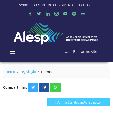
Ir para o conteúdo principal
SOBRE O PORTAL
CENTRAL DE ATENDIMENTO
EXTRANET
| Buscar no site
Início
Legislação
Norma
Compartilhar:
Informações: dpaan@al.sp.gov.br