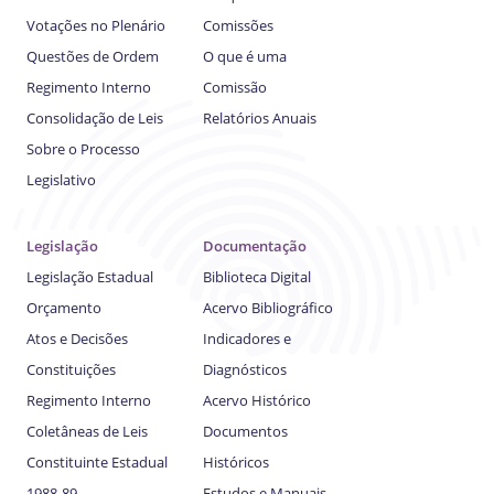
Votações no Plenário
Comissões
Questões de Ordem
O que é uma
Regimento Interno
Comissão
Consolidação de Leis
Relatórios Anuais
Sobre o Processo
Legislativo
Legislação
Documentação
Legislação Estadual
Biblioteca Digital
Orçamento
Acervo Bibliográfico
Atos e Decisões
Indicadores e
Constituições
Diagnósticos
Regimento Interno
Acervo Histórico
Coletâneas de Leis
Documentos
Constituinte Estadual
Históricos
1988-89
Estudos e Manuais