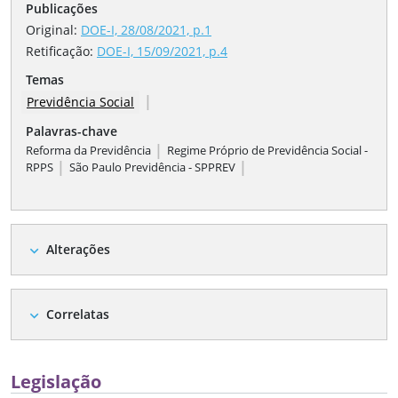
Publicações
Original:
DOE-I, 28/08/2021, p.1
Retificação
:
DOE-I, 15/09/2021, p.4
Temas
|
Previdência Social
Palavras-chave
|
Reforma da Previdência
Regime Próprio de Previdência Social -
|
|
RPPS
São Paulo Previdência - SPPREV
Alterações
expand_more
Correlatas
expand_more
Legislação