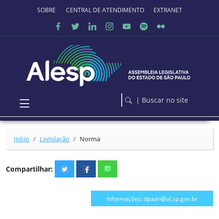
Ir para o conteúdo principal
SOBRE O PORTAL
CENTRAL DE ATENDIMENTO
EXTRANET
| Buscar no site
Início
Legislação
Norma
Compartilhar:
Informações: dpaan@al.sp.gov.br