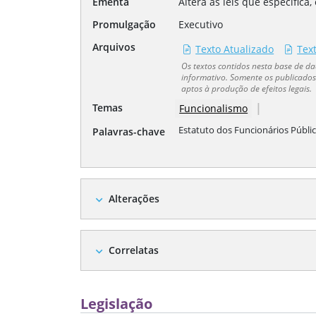
Ementa
Altera as leis que especifica,
Promulgação
Executivo
Arquivos
Texto Atualizado
Tex
Os textos contidos nesta base de 
informativo. Somente os publicados 
aptos à produção de efeitos legais.
|
Temas
Funcionalismo
Estatuto dos Funcionários Públic
Palavras-chave
Alterações
expand_more
Correlatas
expand_more
Legislação