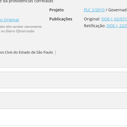
 e dá providências correlatas
Projeto
PLC 2/2010
/
Governad
Publicações
Original:
DOE-I, 02/07/
to Original
Retificação
:
DOE-I, 22/
dados têm caráter meramente
no Diário Oficial estão
|
os Civis do Estado de São Paulo