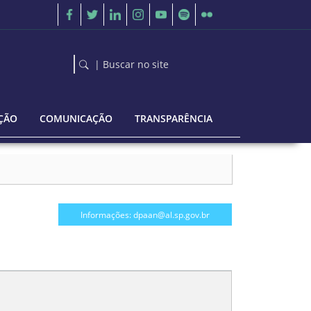
| Buscar no site
ÇÃO
COMUNICAÇÃO
TRANSPARÊNCIA
Informações: dpaan@al.sp.gov.br