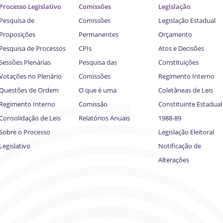
Processo Legislativo
Comissões
Legislação
Pesquisa de
Comissões
Legislação Estadual
Proposições
Permanentes
Orçamento
Pesquisa de Processos
CPIs
Atos e Decisões
Sessões Plenárias
Pesquisa das
Constituições
Votações no Plenário
Comissões
Regimento Interno
Questões de Ordem
O que é uma
Coletâneas de Leis
Regimento Interno
Comissão
Constituinte Estadual
Consolidação de Leis
Relatórios Anuais
1988-89
Sobre o Processo
Legislação Eleitoral
Legislativo
Notificação de
Alterações