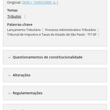
Original:
DOE-I, 19/03/2009, p.1
Temas
|
Tributos
Palavras-chave
|
|
Lançamento Tributário
Processo Administrativo Tributário
|
Tribunal de Impostos e Taxas do Estado de São Paulo - TIT-SP
Questionamentos de constitucionalidade
expand_more
Alterações
expand_more
Regulamentações
expand_more