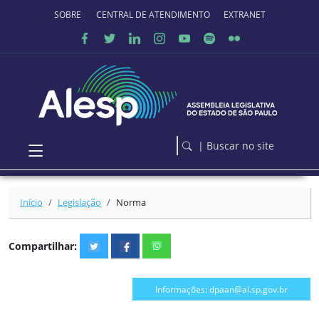
Ir para o conteúdo principal
SOBRE O PORTAL
CENTRAL DE ATENDIMENTO
EXTRANET
| Buscar no site
Início
Legislação
Norma
Compartilhar:
Informações: dpaan@al.sp.gov.br