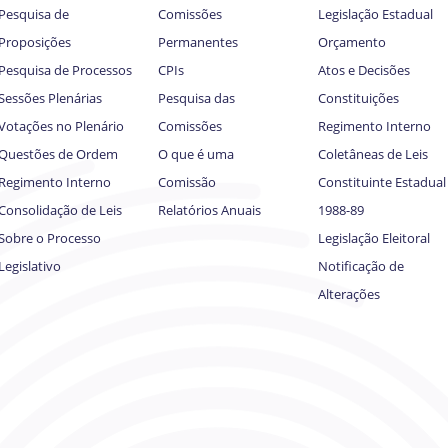
Pesquisa de
Comissões
Legislação Estadual
Proposições
Permanentes
Orçamento
Pesquisa de Processos
CPIs
Atos e Decisões
Sessões Plenárias
Pesquisa das
Constituições
Votações no Plenário
Comissões
Regimento Interno
Questões de Ordem
O que é uma
Coletâneas de Leis
Regimento Interno
Comissão
Constituinte Estadual
Consolidação de Leis
Relatórios Anuais
1988-89
Sobre o Processo
Legislação Eleitoral
Legislativo
Notificação de
Alterações