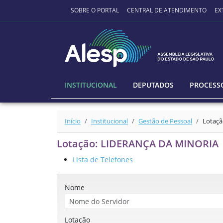
Ir para o conteúdo principal
SOBRE O PORTAL
CENTRAL DE ATENDIMENTO
EX
INSTITUCIONAL
DEPUTADOS
PROCESSO
Início
Institucional
Gestão de Pessoal
Lotaçã
Lotação: LIDERANÇA DA MINORIA
Lista de Telefones
Nome
Lotação