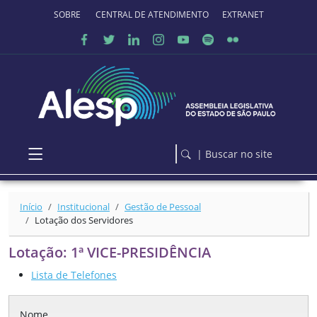
Ir para o conteúdo principal
SOBRE O PORTAL
CENTRAL DE ATENDIMENTO
EXTRANET
| Buscar no site
Início
Institucional
Gestão de Pessoal
Lotação dos Servidores
Lotação: 1ª VICE-PRESIDÊNCIA
Lista de Telefones
Nome