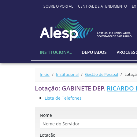
Ir para o conteúdo principal
SOBRE O PORTAL
CENTRAL DE ATENDIMENTO
EX
INSTITUCIONAL
DEPUTADOS
PROCESSO
Início
Institucional
Gestão de Pessoal
Lotaçã
Lotação: GABINETE DEP.
RICARDO 
Lista de Telefones
Nome
Lotação