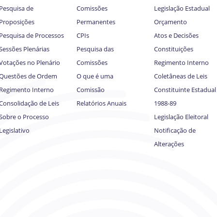
Pesquisa de
Comissões
Legislação Estadual
Proposições
Permanentes
Orçamento
Pesquisa de Processos
CPIs
Atos e Decisões
Sessões Plenárias
Pesquisa das
Constituições
Votações no Plenário
Comissões
Regimento Interno
Questões de Ordem
O que é uma
Coletâneas de Leis
Regimento Interno
Comissão
Constituinte Estadual
Consolidação de Leis
Relatórios Anuais
1988-89
Sobre o Processo
Legislação Eleitoral
Legislativo
Notificação de
Alterações