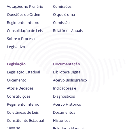
Votações no Plenário
Comissões
Questões de Ordem
O que é uma
Regimento Interno
Comissão
Consolidação de Leis
Relatórios Anuais
Sobre o Processo
Legislativo
Legislação
Documentação
Legislação Estadual
Biblioteca Digital
Orçamento
Acervo Bibliográfico
Atos e Decisões
Indicadores e
Constituições
Diagnósticos
Regimento Interno
Acervo Histórico
Coletâneas de Leis
Documentos
Constituinte Estadual
Históricos
1988-89
Estudos e Manuais