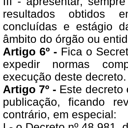
III - apresentar, sempre
resultados obtidos 
concluídas e estágio
âmbito do órgão ou enti
Artigo 6º -
Fica o Secre
expedir normas comp
execução deste decreto.
Artigo 7º -
Este decreto 
publicação, ficando r
contrário, em especial:
I - o
Decreto nº 48.981, 