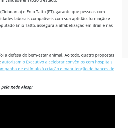
am validade em todo o estado.
(Cidadania) e Enio Tatto (PT), garante que pessoas com
ividades laborais compatíveis com sua aptidão, formação e
putado Enio Tatto, assegura a alfabetização em Braille nas
oi a defesa do bem-estar animal. Ao todo, quatro propostas
e
autorizam o Executivo a celebrar convênios com hospitais
ampanha de estímulo à criação e manutenção de bancos de
a pela Rede Alesp: