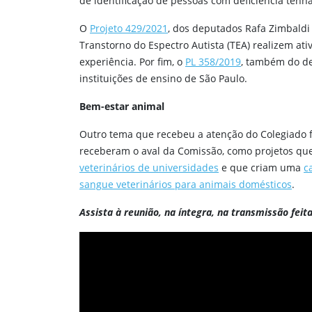
de identificação de pessoas com deficiência tenh
O
Projeto 429/2021
, dos deputados Rafa Zimbaldi 
Transtorno do Espectro Autista (TEA) realizem at
experiência. Por fim, o
PL 358/2019
, também do de
instituições de ensino de São Paulo.
Bem-estar animal
Outro tema que recebeu a atenção do Colegiado f
receberam o aval da Comissão, como projetos qu
veterinários de universidades
e que criam uma
c
sangue veterinários para animais domésticos
.
Assista à reunião, na íntegra, na transmissão feit