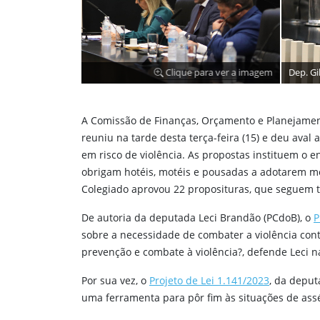
ara ver a imagem
Dep. Gilmaci Santos, presidente do Colegiado
A Comissão de Finanças, Orçamento e Planejament
reuniu na tarde desta terça-feira (15) e deu aval
em risco de violência. As propostas instituem o e
obrigam hotéis, motéis e pousadas a adotarem me
Colegiado aprovou 22 proposituras, que seguem 
De autoria da deputada Leci Brandão (PCdoB), o
P
sobre a necessidade de combater a violência con
prevenção e combate à violência?, defende Leci na 
Por sua vez, o
Projeto de Lei 1.141/2023
, da deput
uma ferramenta para pôr fim às situações de assé