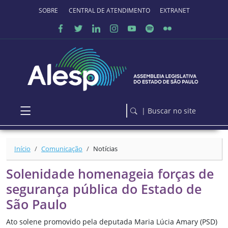
Ir para o conteúdo principal
SOBRE O PORTAL
CENTRAL DE ATENDIMENTO
EXTRANET
| Buscar no site
Início
Comunicação
Notícias
Solenidade homenageia forças de
segurança pública do Estado de
São Paulo
Ato solene promovido pela deputada Maria Lúcia Amary (PSD)